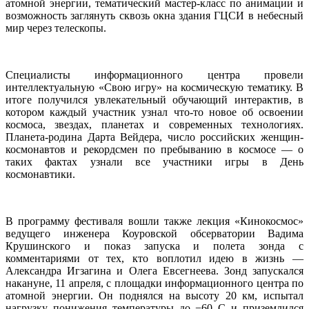
атомной энергии, тематический мастер-класс по анимации и
возможность заглянуть сквозь окна здания ГЦСИ в небесный
мир через телескопы.
Специалисты информационного центра провели
интеллектуальную «Свою игру» на космическую тематику. В
итоге получился увлекательный обучающий интерактив, в
котором каждый участник узнал что-то новое об освоении
космоса, звездах, планетах и современных технологиях.
Планета-родина Дарта Вейдера, число российских женщин-
космонавтов и рекордсмен по пребыванию в космосе — о
таких фактах узнали все участники игры в День
космонавтики.
В программу фестиваля вошли также лекция «Кинокосмос»
ведущего инженера Коуровской обсерватории Вадима
Крушинского и показ запуска и полета зонда с
комментариями от тех, кто воплотил идею в жизнь —
Александра Игзагина и Олега Евсегнеева. Зонд запускался
накануне, 11 апреля, с площадки информационного центра по
атомной энергии. Он поднялся на высоту 20 км, испытал
нагрузку понижения температуры до −60 С и приземлился