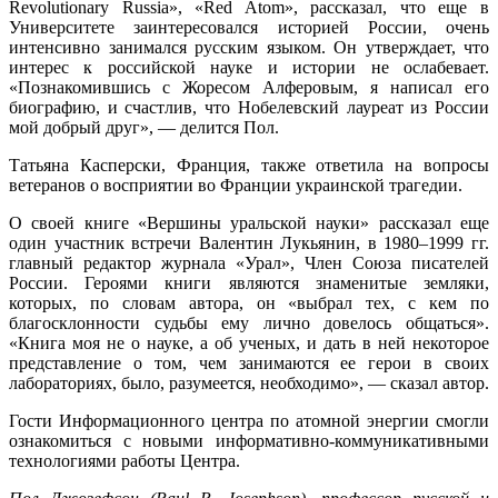
Revolutionary Russia», «Red Atom», рассказал, что еще в
Университете заинтересовался историей России, очень
интенсивно занимался русским языком. Он утверждает, что
интерес к российской науке и истории не ослабевает.
«Познакомившись с Жоресом Алферовым, я написал его
биографию, и счастлив, что Нобелевский лауреат из России
мой добрый друг», — делится Пол.
Татьяна Касперски, Франция, также ответила на вопросы
ветеранов о восприятии во Франции украинской трагедии.
О своей книге «Вершины уральской науки» рассказал еще
один участник встречи Валентин Лукьянин, в 1980–1999 гг.
главный редактор журнала «Урал», Член Союза писателей
России. Героями книги являются знаменитые земляки,
которых, по словам автора, он «выбрал тех, с кем по
благосклонности судьбы ему лично довелось общаться».
«Книга моя не о науке, а об ученых, и дать в ней некоторое
представление о том, чем занимаются ее герои в своих
лабораториях, было, разумеется, необходимо», — сказал автор.
Гости Информационного центра по атомной энергии смогли
ознакомиться с новыми информативно-коммуникативными
технологиями работы Центра.