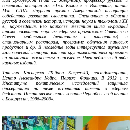
Пол Джозефсон (Paul R. Josephson), профессор русской и
советской истории колледжа Колби в г. Вотервиль, штат
Мэн, США. Лауреат премии Американской ассоциации
содействия развитию славистики. Специалист в области
русской и советской истории, истории науки и технологии ХХ
в., науковедения. Его наиболее известная книга «Красный
атом» посвящена мирным ядерным программам Советского
Союза: мобильным (летающим и плавающим) и
стационарным реакторам, программе облучения пищевых
продуктов и др. В последние годы интересуется изучением
экологической истории, влияния крупномасштабных проектов
на различные экосистемы и население. Член редколлегий ряда
научных изданий.
Татьяна Касперски (Tatiana Kasperski), постдокторант,
Центр Александра Койре, Париж, Франция. В 2012 г. в
Институте политических исследований защитила
диссертацию по теме «Политика памяти о ядерном
бедствии: Политическое использование Чернобыльской аварии
в Белоруссии, 1986–2008».