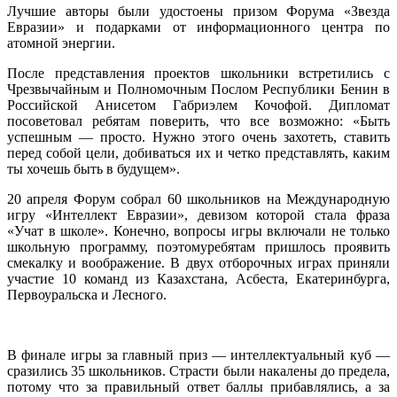
Лучшие авторы были удостоены призом Форума «Звезда
Евразии» и подарками от информационного центра по
атомной энергии.
После представления проектов школьники встретились с
Чрезвычайным и Полномочным Послом Республики Бенин в
Российской Анисетом Габриэлем Кочофой. Дипломат
посоветовал ребятам поверить, что все возможно: «Быть
успешным — просто. Нужно этого очень захотеть, ставить
перед собой цели, добиваться их и четко представлять, каким
ты хочешь быть в будущем».
20 апреля Форум собрал 60 школьников на Международную
игру «Интеллект Евразии», девизом которой стала фраза
«Учат в школе». Конечно, вопросы игры включали не только
школьную программу, поэтомуребятам пришлось проявить
смекалку и воображение. В двух отборочных играх приняли
участие 10 команд из Казахстана, Асбеста, Екатеринбурга,
Первоуральска и Лесного.
В финале игры за главный приз — интеллектуальный куб —
сразились 35 школьников. Страсти были накалены до предела,
потому что за правильный ответ баллы прибавлялись, а за