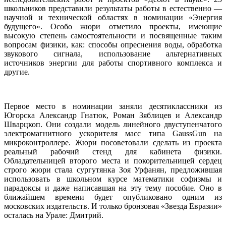
школьников представили результаты работы в естественно —
научной и технической областях в номинации «Энергия
будущего». Особо жюри отметило проекты, имеющие
высокую степень самостоятельности и посвященные таким
вопросам физики, как: способы опреснения воды, обработка
звукового сигнала, использование альтернативных
источников энергии для работы спортивного комплекса и
другие.
Первое место в номинации заняли десятиклассники из
Югорска Александр Гнатюк, Роман Зяблицев и Александр
Шварцкоп. Они создали модель линейного двуступенчатого
электромагнитного ускорителя масс типа GaussGun на
микроконтроллере. Жюри посоветовали сделать из проекта
реальный рабочий стенд для кабинета физики.
Обладательницей второго места и покорительницей сердец
строго жюри стала сургутянка Зоя Урфанян, предложившая
использовать в школьном курсе математики софизмы и
парадоксы и даже написавшая на эту тему пособие. Оно в
ближайшем времени будет опубликовано одним из
московских издательств. И только бронзовая «Звезда Евразии»
осталась на Урале: Дмитрий.