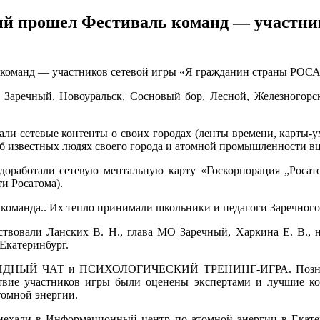
ечный прошел Фестиваль команд — участн
ль команд — участников сетевой игры «Я гражданин страны РО
 Заречный, Новоуральск, Сосновый бор, Лесной, Железногорск
ли сетевые контенты о своих городах (ленты времени, карты-ум
 об известных людях своего города и атомной промышленности в
доработали сетевую ментальную карту «Госкорпорация „Росатом
и Росатома).
 команда.. Их тепло принимали школьники и педагоги Заречного
ствовали Ланских В. Н., глава МО Заречный, Харкина Е. В., 
Екатеринбург.
АНДНЫЙ ЧАТ и ПСИХОЛОГИЧЕСКИЙ ТРЕНИНГ-ИГРА. Познаком
ствие участников игры были оценены экспертами и лучшие к
томной энергии.
ехали в Информационный центр по атомной энергии в Екатер