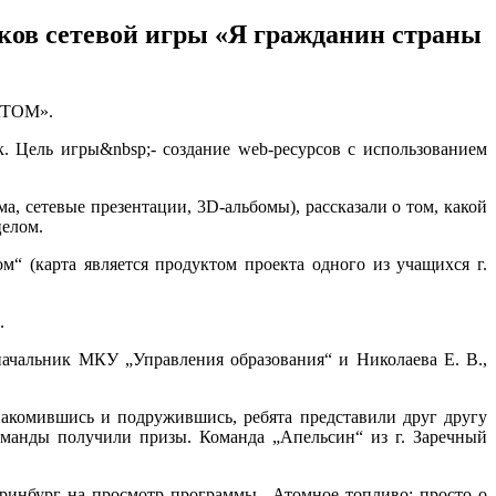
иков сетевой игры «Я гражданин страны
САТОМ».
. Цель игры&nbsp;- создание web-ресурсов c использованием
а, сетевые презентации, 3D-альбомы), рассказали о том, какой
целом.
“ (карта является продуктом проекта одного из учащихся г.
.
начальник МКУ „Управления образования“ и Николаева Е. В.,
ившись и подружившись, ребята представили друг другу
оманды получили призы. Команда „Апельсин“ из г. Заречный
инбург на просмотр программы „Атомное топливо: просто о