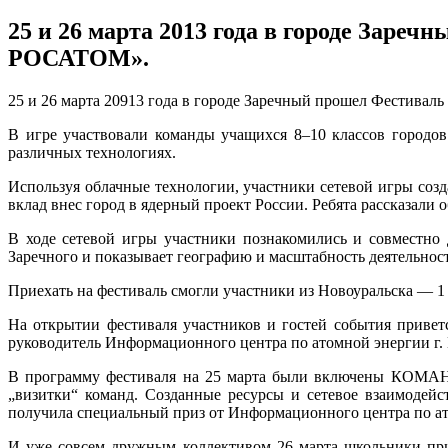
25 и 26 марта 2013 года в городе Зар
РОСАТОМ».
25 и 26 марта 20913 года в городе Заречный прошел Фестива
В игре участвовали команды учащихся 8–10 классов городов
различных технологиях.
Используя облачные технологии, участники сетевой игры созда
вклад внес город в ядерный проект России. Ребята рассказали
В ходе сетевой игры участники познакомились и совместно 
Заречного и показывает географию и масштабность деятельност
Приехать на фестиваль смогли участники из Новоуральска — 1
На открытии фестиваля участников и гостей события привет
руководитель Информационного центра по атомной энергии г. 
В программу фестиваля на 25 марта были включены КОМ
„визитки“ команд. Созданные ресурсы и сетевое взаимодей
получила специальный приз от Информационного центра по а
И уже совсем дружным коллективом 26 марта школьники при