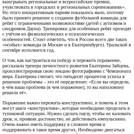
выигрывать региональные и всероссийские премии,
учувствовать в городских и региональных соревнованиях».
Но этого инициативным парням показалось мало, поэтому
было принято решение о создании футбольной команды для
ребят с ограниченными возможностями (детей с аутизмом и
синдромом Дауна). Тренировки для особенных ребят проходят
с учётом их физиологических и психологических
особенностей. Стоит отметить, что в России всего две таких
«особых» команды (в Москве и в Екатеринбурге). Уральской в
сентябре исполнится год.
О том, как настроиться на победу и пережить поражение,
рассказала тренера личностного развития Екатерина Зайцева,
проиллюстрировав свою лекцию фотографиями с Чемпионата
мира. Екатерина считает, что пятьдесят процентов успеха в
решении проблемы – это её определение: «Если вы определи,
в чём ваша проблема (в чем поражение), то вы наполовину
решили её».
Поражение важно пережить конструктивно, и помочь в этом
могут шаги «конструктива», которые необходимо проделать в
тупиковой ситуации. Нужно сделать паузу, чтобы не наломать
дров, и, проявив достоинство, не действовать импульсивно.
Очень важно иметь поддержку в сложное время и
поддерживать в такое время других. Необходимо двигаться