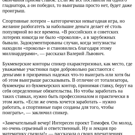
гладиатора, а он победил, то выигрыша просто нет, будет даже
проигрыш.
Спортивные лотереи – категорически невыгодная игра, но
желание разбогатеть за набольшие деньги делает её столь
популярной во все времена. «В российских и советских
лотереях никогда не было «проколов», а в зарубежных
бывали. Задокументированы случаи, когда энтузиасты
находили «проколы» и становились благодаря этому
миллиардерами», — рассказал Валерий Львович.
Букмекерские конторы спикер охарактеризовал, как место, где
уважаемые участники пари добровольно расстаются с
деньгами в призрачных надежах что-то выиграть или хотя бы
об этом выигрыше рассказывать. В отличие от тотализатора,
букмекеры из букмекерских контор, принимая ставку, берут на
себя определенные обязательства. Но чтобы заработать на
таких ставках, нужно быть профессионалом и практически в
этом жить. «Если же очень хочется заработать – нужно
работать, а спортивные пари созданы для того, чтобы
поиграть», — заключил спикер.
«Замечательный вечер! Интересен проект Тимофея. Он молод,
но очень серьезный и ответственный. Ну и лекция про
математику сразила!» — рассказала о своих впечатлениях