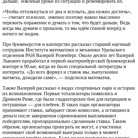
дальше, извлекая уроки из ситуаций и резюмировать их.
«Чтобы оттолкнуться от дна и всплыть, дна нужно достичь»,
— считает психолог, именно поэтому важно мысленно
пережить поражение и думать о том, что будет дальше. Ведь
когда мы думаем о прошлом, то мы идём спиной вперёд и
ничего не видим.
Про букмекерстов и капперство рассказал старший научный
сотрудник Института математики и механики Уральского
отделения РАН Валерий Розенберг. Около десяти лет Валерий
Львович проработал в первой екатеринбургской букмекерской
конторе в 90-ые, когда не было специальной литературы и
интернета. «До всех формул и ставок мы, выпускники
матмеха, доходили сами», — поделился математик.
Также Валерий рассказал о видах спортивных пари и истории
их возникновения. Первые тотализаторы появились в
Древнем Риме, где были гладиаторские бои для патрициев и
петушиные — для плебеев. В таких пари организаторы
принимают ставки, забирают свою комиссию, а оставшиеся
деньги после завершения соревнования выплачивают
победителям, пропорционально сделанным ставка. Таким
образом, организаторы проиграть не могут, а участники
понимают свой возможный выигрыш только в момент
окончания приёма ставок. Если же все поставили на одного