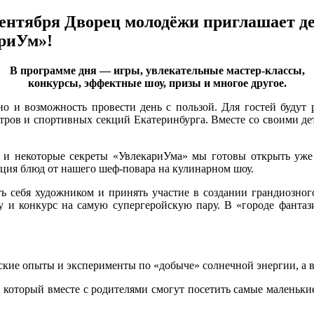
ентября Дворец молодёжи приглашает де
риУм»!
В программе дня — игры, увлекательные мастер-классы,
конкурсы, эффектные шоу, призы и многое другое.
но и возможность провести день с пользой. Для гостей будут
тров и спортивных секций Екатеринбурга. Вместе со своими дет
 и некоторые секреты «УвлекариУма» мы готовы открыть уже 
ация блюд от нашего шеф-повара на кулинарном шоу.
себя художником и принять участие в создании грандиозного 
у и конкурс на самую супергеройскую пару. В «городе фантази
ские опыты и эксперименты по «добыче» солнечной энергии, а 
 который вместе с родителями смогут посетить самые маленькие 