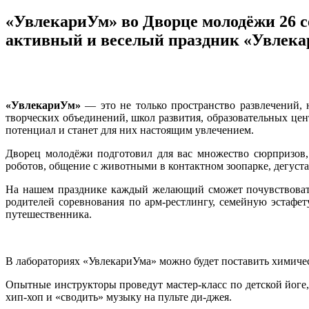
«УвлекариУм» во Дворце молодёжи 26 с
активный и веселый праздник «Увлека
«УвлекариУм»
— это не только пространство развлечений, 
творческих объединений, школ развития, образовательных цен
потенциал и станет для них настоящим увлечением.
Дворец молодёжи подготовил для вас множество сюрпризов,
роботов, общение с животными в контактном зоопарке, дегуст
На нашем празднике каждый желающий сможет почувствовать 
родителей соревнования по арм-рестлингу, семейную эстафет
путешественника.
В лабораториях «УвлекариУма» можно будет поставить химиче
Опытные инструкторы проведут мастер-класс по детской йоге,
хип-хоп и «сводить» музыку на пульте ди-джея.