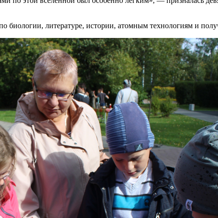
ами по этой вселенной был особенно лёгким», — призналась де
 по биологии, литературе, истории, атомным технологиям и по