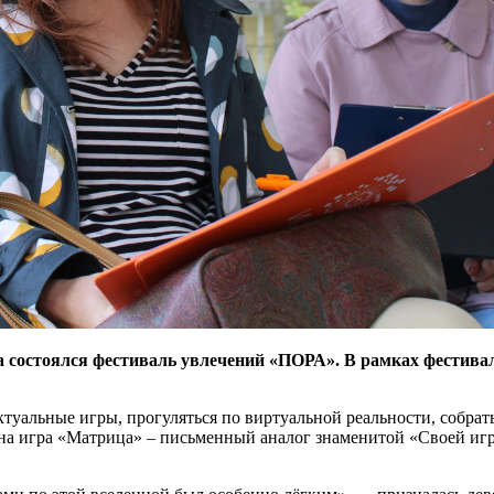
ова состоялся фестиваль увлечений «ПОРА». В рамках фести
туальные игры, прогуляться по виртуальной реальности, собра
на игра «Матрица» – письменный аналог знаменитой «Своей игры