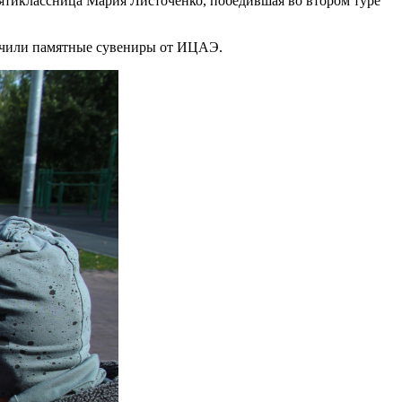
вятиклассница Мария Листоченко, победившая во втором туре
лучили памятные сувениры от ИЦАЭ.