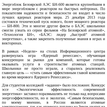
Энергоблок Белоярской АЭС БН-600 является крупнейшим в
мире энергоблоком с реактором на быстрых нейтронах. По
показателям надежности и безопасности он входит в число
лучших ядерных реакторов мира. 25 декабря 2013 года
состоялся технический пуск нового, более мощного реактора
— БН-800. Эти и многие другие факты о БАЭС школьники
смогли узнать из серии фильмов «На Белоярской атомной»,
«Технология БН», «БАЭС: лидер „быстрой“ атомной
энергетики», а также закрепить полученные знания в играх и
викторинах.
В рамках «Недели» на столах Информационного центра
развернулась игра «Ядерный ренессанс», обучающая
конкуренции за рынки для компаний, которые готовы
оказывать услуги в строительстве атомных станций.
Школьники не просто играли, а старались реализовать
главную цель — «стать самым эффективным главой компании
во время мирового Ядерного Ренессанса».
Для студентов колледжей «задание» было посложнее. Конкурс
эссе «Экологическая эффективность современной
энергетики» заставил поразмышлять не только над вопросами
энергоэффективности, но и экологии. «Самым безопасными,
по моему мнению, в России являются атомные
электростанции, так как атомного топлива на Земле хватит на