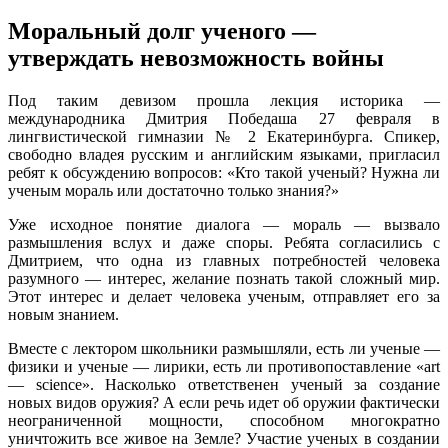
Моральный долг ученого —
утверждать невозможность войны
Под таким девизом прошла лекция историка —
международника Дмитрия Победаша 27 февраля в
лингвистической гимназии № 2 Екатеринбурга. Спикер,
свободно владея русским и английским языками, пригласил
ребят к обсуждению вопросов: «Кто такой ученый? Нужна ли
ученым мораль или достаточно только знания?»
Уже исходное понятие диалога — мораль — вызвало
размышления вслух и даже споры. Ребята согласились с
Дмитрием, что одна из главных потребностей человека
разумного — интерес, желание познать такой сложный мир.
Этот интерес и делает человека ученым, отправляет его за
новым знанием.
Вместе с лектором школьники размышляли, есть ли ученые —
физики и ученые — лирики, есть ли противопоставление «art
— science». Насколько ответственен ученый за создание
новых видов оружия? А если речь идет об оружии фактически
неограниченной мощности, способном многократно
уничтожить все живое на Земле? Участие ученых в создании