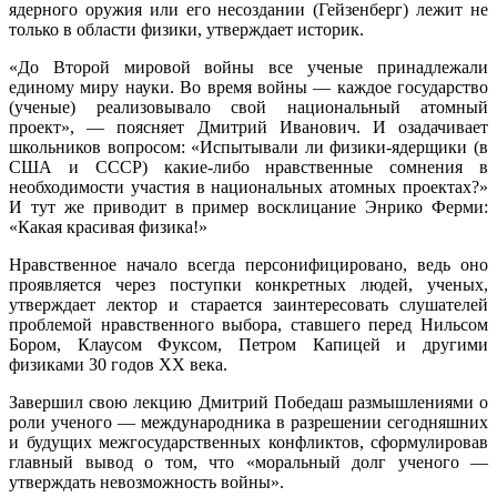
ядерного оружия или его несоздании (Гейзенберг) лежит не
только в области физики, утверждает историк.
«До Второй мировой войны все ученые принадлежали
единому миру науки. Во время войны — каждое государство
(ученые) реализовывало свой национальный атомный
проект», — поясняет Дмитрий Иванович. И озадачивает
школьников вопросом: «Испытывали ли физики-ядерщики (в
США и СССР) какие-либо нравственные сомнения в
необходимости участия в национальных атомных проектах?»
И тут же приводит в пример восклицание Энрико Ферми:
«Какая красивая физика!»
Нравственное начало всегда персонифицировано, ведь оно
проявляется через поступки конкретных людей, ученых,
утверждает лектор и старается заинтересовать слушателей
проблемой нравственного выбора, ставшего перед Нильсом
Бором, Клаусом Фуксом, Петром Капицей и другими
физиками 30 годов XX века.
Завершил свою лекцию Дмитрий Победаш размышлениями о
роли ученого — международника в разрешении сегодняшних
и будущих межгосударственных конфликтов, сформулировав
главный вывод о том, что «моральный долг ученого —
утверждать невозможность войны».