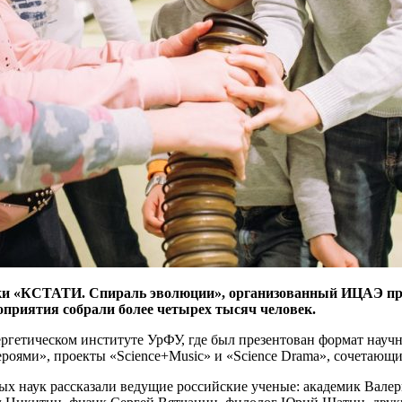
ауки «КСТАТИ. Спираль эволюции», организованный ИЦАЭ при
приятия собрали более четырех тысяч человек.
ергетическом институте УрФУ, где был презентован формат нау
оями», проекты «Science+Music» и «Science Drama», сочетающие
ых наук рассказали ведущие российские ученые: академик Вале